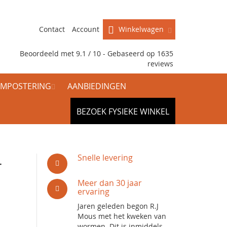
Contact
Account
Winkelwagen
Beoordeeld met 9.1 / 10 - Gebaseerd op
1635
reviews
MPOSTERING
AANBIEDINGEN
BEZOEK FYSIEKE WINKEL
4
Snelle levering
Meer dan 30 jaar
ervaring
Jaren geleden begon R.J
Mous met het kweken van
wormen. Dit is inmiddels