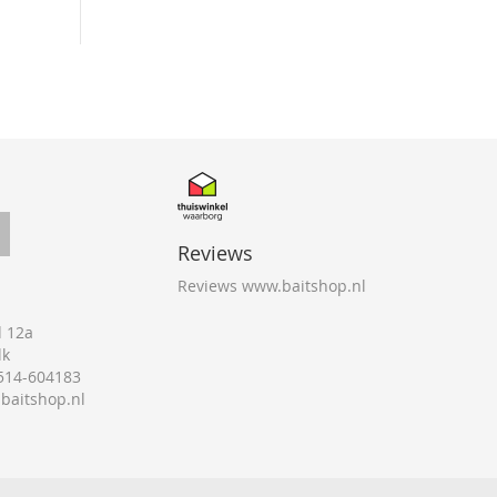
Reviews
Reviews www.baitshop.nl
 12a
lk
0514-604183
@baitshop.nl