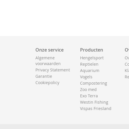
Onze service
Producten
O
Algemene
Hengelsport
Ov
voorwaarden
Reptielen
Co
Privacy Statement
Aquarium
Kl
Garantie
Vogels
Re
Cookiepolicy
Compostering
Zoo med
Exo Terra
Westin Fishing
Vispas Friesland