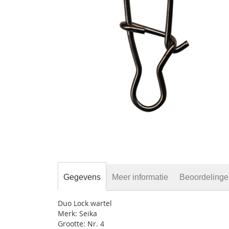
gallerij
Ga
naar
het
begin
van
de
Gegevens
Meer informatie
Beoordeling
afbeeldingen-
gallerij
Duo Lock wartel
Merk: Seika
Grootte: Nr. 4