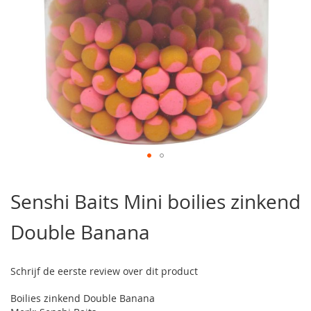
Ga
naar
Senshi Baits Mini boilies zinkend
het
begin
Double Banana
van
de
afbeeldingen-
gallerij
Schrijf de eerste review over dit product
Boilies zinkend Double Banana