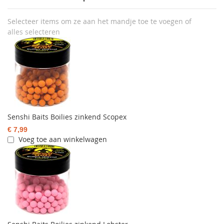
Selecteer items om ze aan het mandje toe te voegen of
alles selecteren
Senshi Baits Boilies zinkend Scopex
€ 7,99
Voeg toe aan winkelwagen