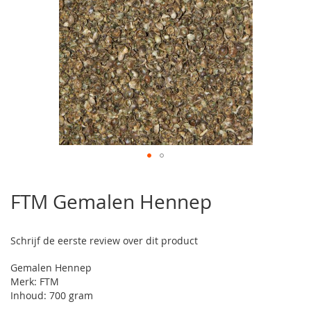
Ga
naar
FTM Gemalen Hennep
het
begin
van
Schrijf de eerste review over dit product
de
afbeeldingen-
Gemalen Hennep
gallerij
Merk: FTM
Inhoud: 700 gram