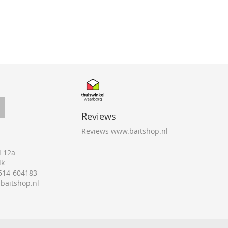
Reviews
Reviews www.baitshop.nl
 12a
lk
0514-604183
@baitshop.nl