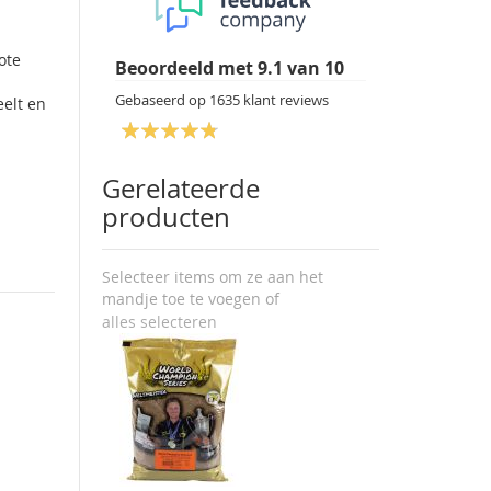
ote
Beoordeeld met
9.1
van
10
Gebaseerd op
1635
klant reviews
eelt en
Gerelateerde
producten
Selecteer items om ze aan het
mandje toe te voegen of
alles selecteren