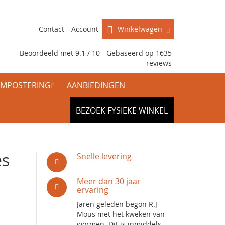
Contact
Account
Winkelwagen
Beoordeeld met 9.1 / 10 - Gebaseerd op
1635
reviews
MPOSTERING
AANBIEDINGEN
BEZOEK FYSIEKE WINKEL
es
Snelle levering
Meer dan 30 jaar
ervaring
Jaren geleden begon R.J
Mous met het kweken van
wormen. Dit is inmiddels