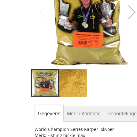
gallerij
Ga
naar
het
Gegevens
Meer informatie
Beoordeling
begin
van
World Champion Series Karper lokvoer
de
Merk: Fishing tackle max
afbeeldingen-