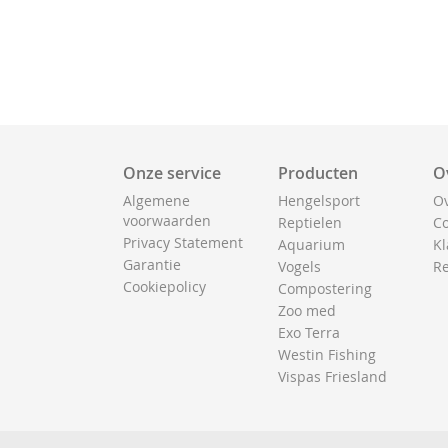
Onze service
Producten
O
Algemene
Hengelsport
Ov
voorwaarden
Reptielen
Co
Privacy Statement
Aquarium
Kl
Garantie
Vogels
Re
Cookiepolicy
Compostering
Zoo med
Exo Terra
Westin Fishing
Vispas Friesland