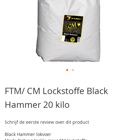
Ga
naar
FTM/ CM Lockstoffe Black
het
begin
Hammer 20 kilo
van
de
afbeeldingen-
gallerij
Schrijf de eerste review over dit product
Black Hammer lokvoer