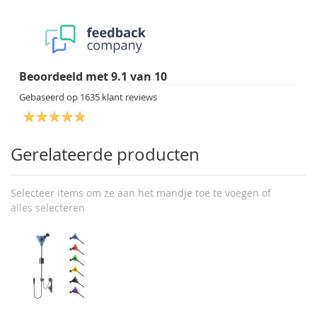
Beoordeeld met
9.1
van
10
Gebaseerd op
1635
klant reviews
Gerelateerde producten
Selecteer items om ze aan het mandje toe te voegen of
alles selecteren