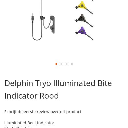
Ga
naar
Delphin Tryo Illuminated Bite
het
begin
Indicator Rood
van
de
afbeeldingen-
gallerij
Schrijf de eerste review over dit product
Illuminated Beet indicator