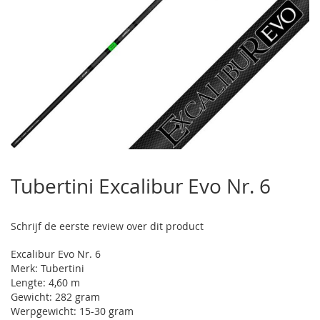
Ga
naar
Tubertini Excalibur Evo Nr. 6
het
begin
van
Schrijf de eerste review over dit product
de
afbeeldingen-
Excalibur Evo Nr. 6
gallerij
Merk: Tubertini
Lengte: 4,60 m
Gewicht: 282 gram
Werpgewicht: 15-30 gram