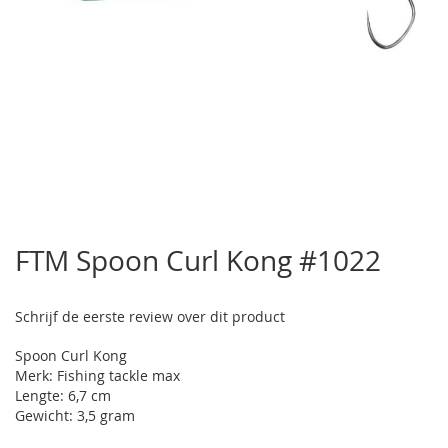
Ga
naar
FTM Spoon Curl Kong #1022
het
begin
van
Schrijf de eerste review over dit product
de
afbeeldingen-
Spoon Curl Kong
gallerij
Merk: Fishing tackle max
Lengte: 6,7 cm
Gewicht: 3,5 gram