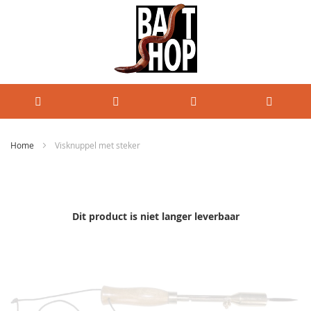
Home
Visknuppel met steker
Ga
naar
het
einde
Dit product is niet langer leverbaar
van
de
afbeeldingen-
gallerij