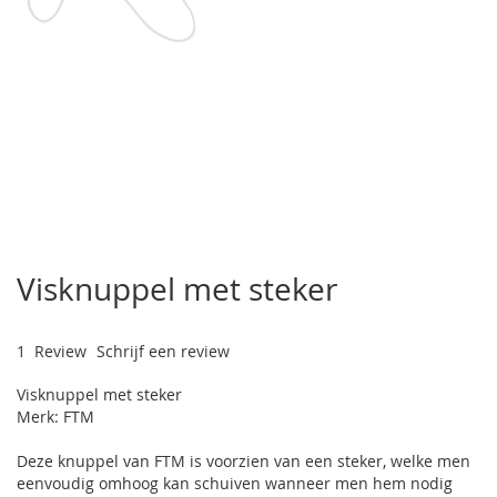
Ga
naar
Visknuppel met steker
het
begin
van
1
Review
Schrijf een review
de
afbeeldingen-
Visknuppel met steker
gallerij
Merk: FTM
Deze knuppel van FTM is voorzien van een steker, welke men
eenvoudig omhoog kan schuiven wanneer men hem nodig