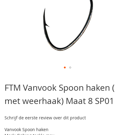
Ga
naar
FTM Vanvook Spoon haken (
het
begin
met weerhaak) Maat 8 SP01
van
de
afbeeldingen-
gallerij
Schrijf de eerste review over dit product
Vanvook Spoon haken