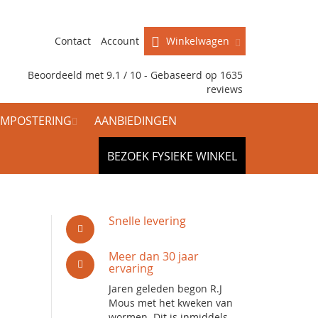
Contact
Account
Winkelwagen
Beoordeeld met 9.1 / 10 - Gebaseerd op
1635
reviews
MPOSTERING
AANBIEDINGEN
BEZOEK FYSIEKE WINKEL
Snelle levering
Meer dan 30 jaar
ervaring
Jaren geleden begon R.J
Mous met het kweken van
wormen. Dit is inmiddels