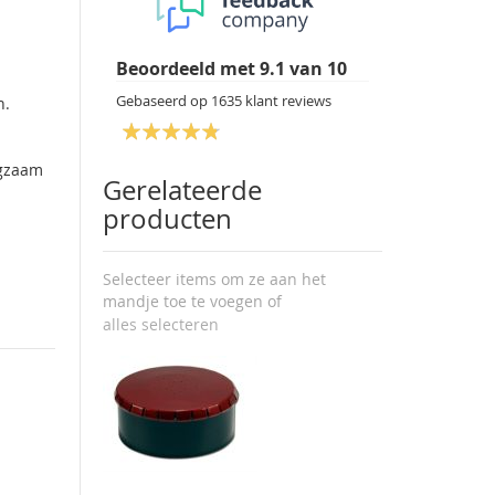
Beoordeeld met
9.1
van
10
Gebaseerd op
1635
klant reviews
n.
ngzaam
Gerelateerde
producten
Selecteer items om ze aan het
mandje toe te voegen of
alles selecteren