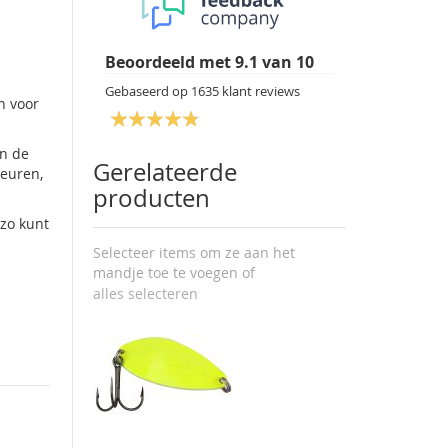
Beoordeeld met
9.1
van
10
Gebaseerd op
1635
klant reviews
n voor
an de
Gerelateerde
leuren,
producten
 zo kunt
Selecteer items om ze aan het
mandje toe te voegen of
alles selecteren