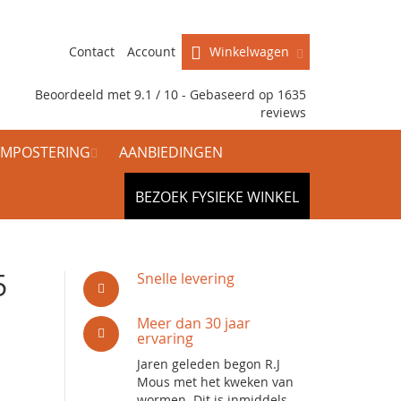
Contact
Account
Winkelwagen
Beoordeeld met 9.1 / 10 - Gebaseerd op
1635
reviews
MPOSTERING
AANBIEDINGEN
BEZOEK FYSIEKE WINKEL
5
Snelle levering
Meer dan 30 jaar
ervaring
Jaren geleden begon R.J
Mous met het kweken van
wormen. Dit is inmiddels