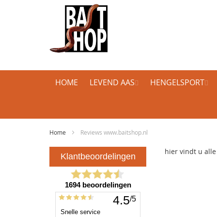
HOME
LEVEND AAS
HENGELSPORT
Home
Reviews www.baitshop.nl
hier vindt u all