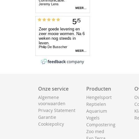
Onze service
Producten
O
Algemene
Hengelsport
Ov
voorwaarden
Reptielen
Co
Privacy Statement
Aquarium
Kl
Garantie
Vogels
Re
Cookiepolicy
Compostering
Zoo med
Exo Terra