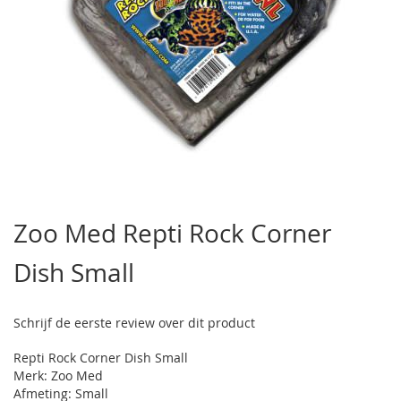
Ga
naar
Zoo Med Repti Rock Corner
het
begin
Dish Small
van
de
afbeeldingen-
gallerij
Schrijf de eerste review over dit product
Repti Rock Corner Dish Small
Merk: Zoo Med
Afmeting: Small