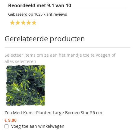
Beoordeeld met
9.1
van
10
Gebaseerd op
1635
klant reviews
Gerelateerde producten
Selecteer items om ze aan het mandje toe te voegen of
alles selecteren
Zoo Med Kunst Planten Large Borneo Star 56 cm
€ 9,00
Voeg toe aan winkelwagen