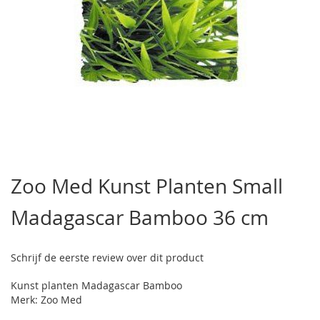
Ga
naar
Zoo Med Kunst Planten Small
het
begin
Madagascar Bamboo 36 cm
van
de
afbeeldingen-
gallerij
Schrijf de eerste review over dit product
Kunst planten Madagascar Bamboo
Merk: Zoo Med