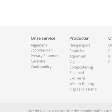
Onze service
Producten
O
Algemene
Hengelsport
Ov
voorwaarden
Reptielen
Co
Privacy Statement
Aquarium
Kl
Garantie
Vogels
Re
Cookiepolicy
Compostering
Zoo med
Exo Terra
Westin Fishing
Vispas Friesland
Copyright © 2023 Baitshop. Alle rechten voorbehouden.
| Deze