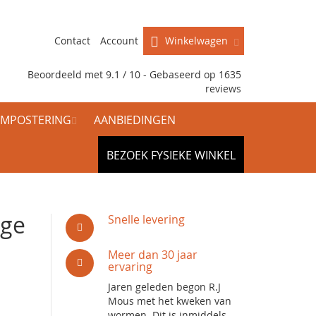
Contact
Account
Winkelwagen
Beoordeeld met 9.1 / 10 - Gebaseerd op
1635
reviews
MPOSTERING
AANBIEDINGEN
BEZOEK FYSIEKE WINKEL
rge
Snelle levering
Meer dan 30 jaar
ervaring
Jaren geleden begon R.J
Mous met het kweken van
wormen. Dit is inmiddels