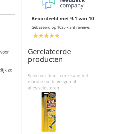
Beoordeeld met
9.1
van
10
Gebaseerd op
1635
klant reviews
Gerelateerde
 voor
producten
lijk zo
Selecteer items om ze aan het
mandje toe te voegen of
alles selecteren