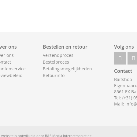
ver ons
Bestellen en retour
Volg ons
er ons
Verzendproces
ntact
Bestelproces
antenservice
Betalingsmogelijkheden
Contact
viewbeleid
Retourinfo
Baitshop
Eigenhaard
8561 EX Ba
Tel: (+31) 
Mail: info
 website is ontwikkeld door
B&S Media Internetmarketing