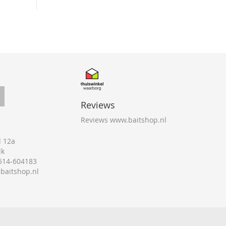
Reviews
Reviews www.baitshop.nl
 12a
lk
0514-604183
@baitshop.nl