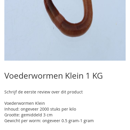
Ga
naar
Voederwormen Klein 1 KG
het
begin
van
Schrijf de eerste review over dit product
de
afbeeldingen-
Voederwormen Klein
gallerij
Inhoud: ongeveer 2000 stuks per kilo
Grootte: gemiddeld 3 cm
Gewicht per worm: ongeveer 0.5 gram-1 gram