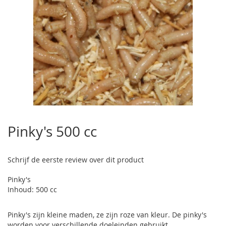
Ga
naar
Pinky's 500 cc
het
begin
van
Schrijf de eerste review over dit product
de
afbeeldingen-
Pinky's
gallerij
Inhoud: 500 cc
Pinky's zijn kleine maden, ze zijn roze van kleur. De pinky's
worden voor verschillende doeleinden gebruikt.