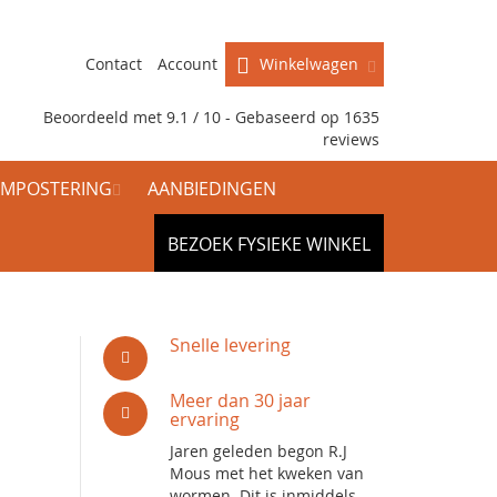
Contact
Account
Winkelwagen
Beoordeeld met 9.1 / 10 - Gebaseerd op
1635
reviews
MPOSTERING
AANBIEDINGEN
BEZOEK FYSIEKE WINKEL
Snelle levering
Meer dan 30 jaar
ervaring
Jaren geleden begon R.J
Mous met het kweken van
wormen. Dit is inmiddels